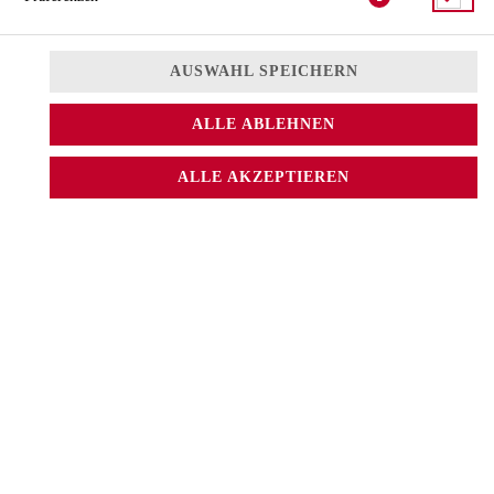
AUSWAHL SPEICHERN
ALLE ABLEHNEN
mit Thunfischtartar
ALLE AKZEPTIEREN
5,50 € *
* Die Preise können nach Auswahl des Stores variieren.
© 2026
Sushi CAT.
Impressum
Datenschutz
Datenschutzeinstellungen
Barrierefreiheit
AGB
Lieferdienstsoftware und Webshop von
SIDES