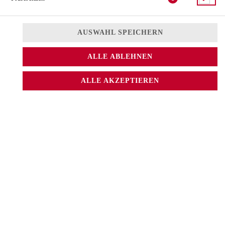
AUSWAHL SPEICHERN
ALLE ABLEHNEN
ALLE AKZEPTIEREN
mit Lachstatar und Minze
5,20 € *
* Die Preise können nach Auswahl des Stores variieren.
© 2026
Sushi CAT.
Impressum
Datenschutz
Datenschutzeinstellungen
Barrierefreiheit
AGB
Lieferdienstsoftware und Webshop von
SIDES