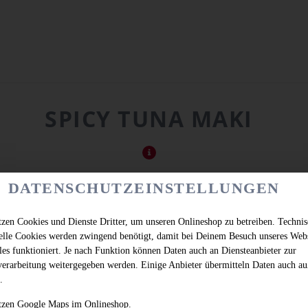
SPICY TUNA MAKI
DATENSCHUTZEINSTELLUNGEN
tzen Cookies und Dienste Dritter, um unseren Onlineshop zu betreiben. Techni
ielle Cookies werden zwingend benötigt, damit bei Deinem Besuch unseres Web
les funktioniert. Je nach Funktion können Daten auch an Diensteanbieter zur
verarbeitung weitergegeben werden. Einige Anbieter übermitteln Daten auch au
.
tzen Google Maps im Onlineshop.