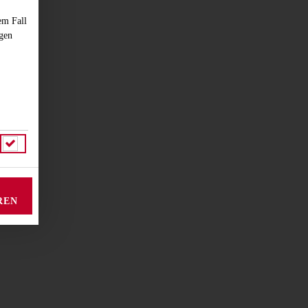
em Fall
ngen
REN