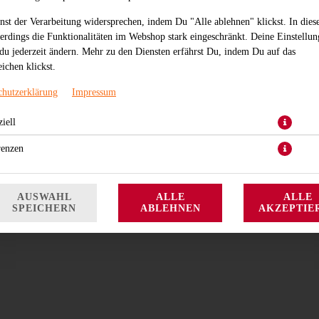
nst der Verarbeitung widersprechen, indem Du "Alle ablehnen" klickst. In dies
lerdings die Funktionalitäten im Webshop stark eingeschränkt. Deine Einstellu
du jederzeit ändern. Mehr zu den Diensten erfährst Du, indem Du auf das
ichen klickst.
chutzerklärung
Impressum
iell
leicht scharf, mit gekochtem Thunfisch
renzen
4,70 € *
* Die Preise können nach Auswahl des Stores variieren.
AUSWAHL
ALLE
ALLE
SPEICHERN
ABLEHNEN
AKZEPTIE