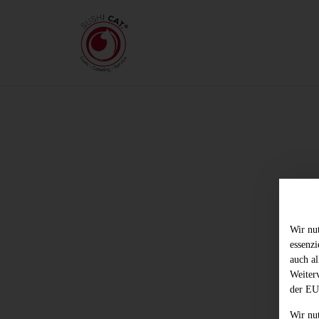
Wir nu
essenz
auch al
Weiter
der EU
Wir nu