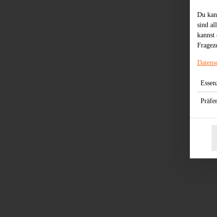
Du kan
sind al
kannst 
Frageze
Datens
Essenz
Präfe