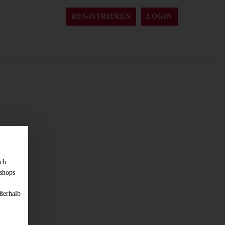
REGISTRIEREN
LOGIN
sch
shops
ßerhalb