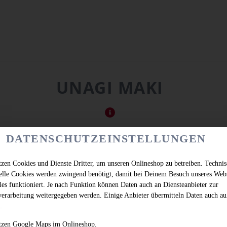
UNAGI MAKI
DATENSCHUTZEINSTELLUNGEN
tzen Cookies und Dienste Dritter, um unseren Onlineshop zu betreiben. Techni
ielle Cookies werden zwingend benötigt, damit bei Deinem Besuch unseres Web
les funktioniert. Je nach Funktion können Daten auch an Diensteanbieter zur
verarbeitung weitergegeben werden. Einige Anbieter übermitteln Daten auch au
.
tzen Google Maps im Onlineshop.