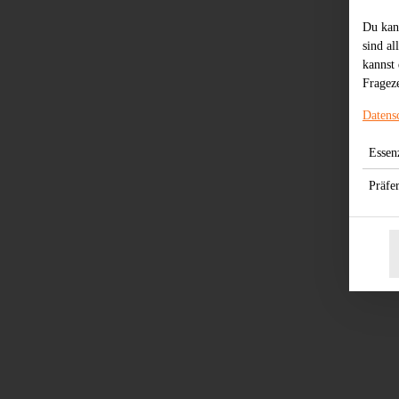
Du kan
sind al
kannst 
Frageze
Datens
Essenz
Präfe