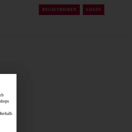
REGISTRIEREN
LOGIN
sch
shops
ßerhalb