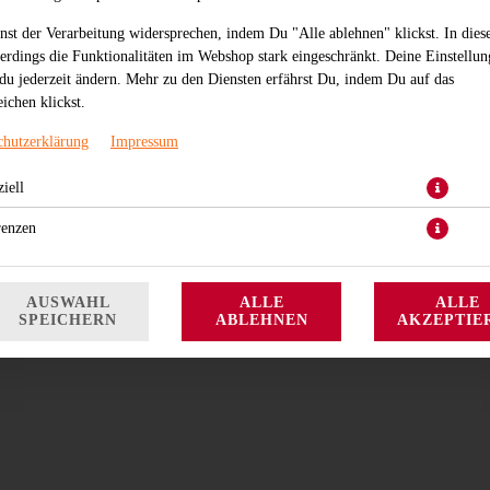
nst der Verarbeitung widersprechen, indem Du "Alle ablehnen" klickst. In dies
lerdings die Funktionalitäten im Webshop stark eingeschränkt. Deine Einstellu
du jederzeit ändern. Mehr zu den Diensten erfährst Du, indem Du auf das
ichen klickst.
chutzerklärung
Impressum
iell
Aalrolle
renzen
5,20 € *
* Die Preise können nach Auswahl des Stores variieren.
AUSWAHL
ALLE
ALLE
SPEICHERN
ABLEHNEN
AKZEPTIE