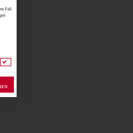
em Fall
ngen
REN