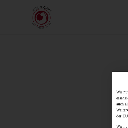
Wir nu
essenz
auch al
Weiter
der EU
Wir nu