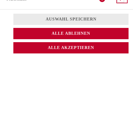
AUSWAHL SPEICHERN
ALLE ABLEHNEN
ALLE AKZEPTIEREN
leicht scharf, mit Avocado-Dip, Sojabohnen, Knoblauch und Käse
5,40 € *
* Die Preise können nach Auswahl des Stores variieren.
© 2026
Sushi CAT.
Impressum
Datenschutz
Datenschutzeinstellungen
Barrierefreiheit
AGB
Lieferdienstsoftware und Webshop von
SIDES