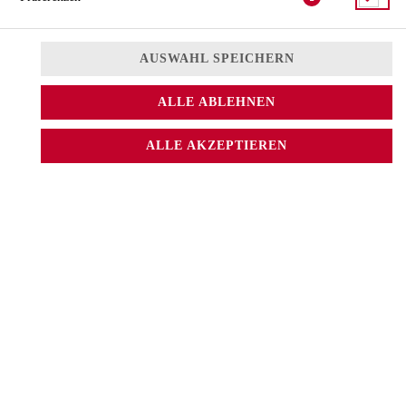
AUSWAHL SPEICHERN
ALLE ABLEHNEN
ALLE AKZEPTIEREN
mit gekochtem Lachs-Paste, Tomaten, Salat
7,50 € *
* Die Preise können nach Auswahl des Stores variieren.
© 2026
Sushi CAT.
Impressum
Datenschutz
Datenschutzeinstellungen
Barrierefreiheit
AGB
Lieferdienstsoftware und Webshop von
SIDES