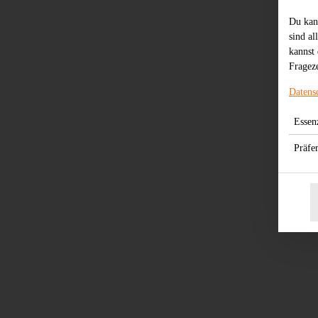
Du kan
sind al
kannst 
Frageze
Datens
Essenz
Präfe