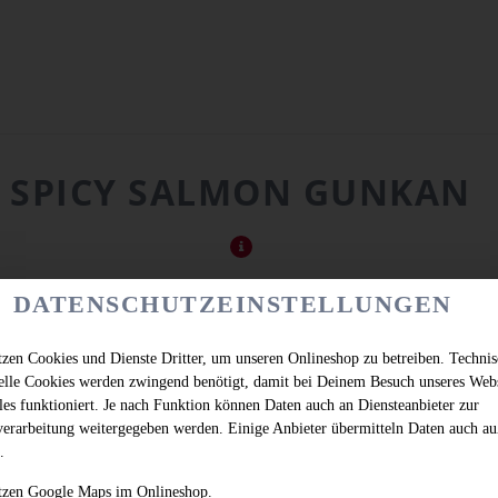
SPICY SALMON GUNKAN
DATENSCHUTZEINSTELLUNGEN
tzen Cookies und Dienste Dritter, um unseren Onlineshop zu betreiben. Techni
ielle Cookies werden zwingend benötigt, damit bei Deinem Besuch unseres Web
les funktioniert. Je nach Funktion können Daten auch an Diensteanbieter zur
verarbeitung weitergegeben werden. Einige Anbieter übermitteln Daten auch au
.
tzen Google Maps im Onlineshop.