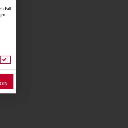
em Fall
ngen
REN