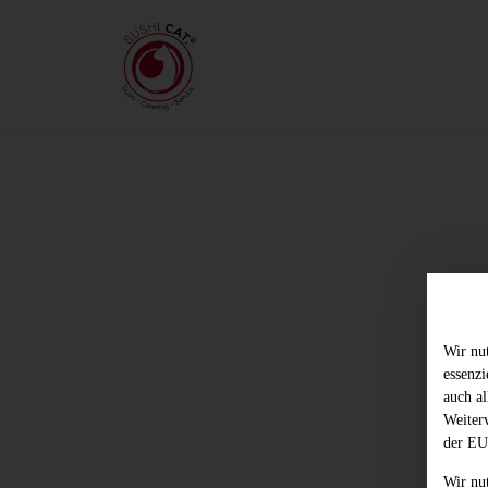
Wir nu
essenz
auch al
Weiter
der EU
Wir nu