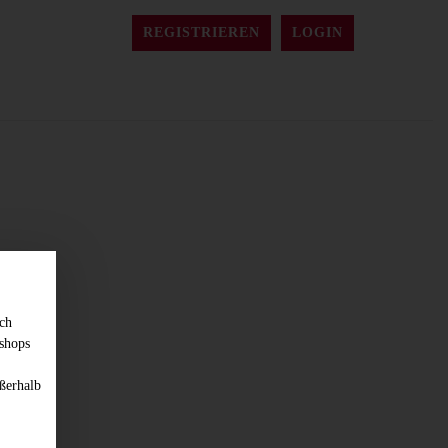
REGISTRIEREN
LOGIN
sch
shops
ßerhalb