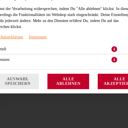
nst der Verarbeitung widersprechen, indem Du "Alle ablehnen" klickst. In dies
lerdings die Funktionalitäten im Webshop stark eingeschränkt. Deine Einstellu
du jederzeit ändern. Mehr zu den Diensten erfährst Du, indem Du auf das
ichen klickst.
chutzerklärung
Impressum
iell
leicht scharf, gekochter Lachs mit Lauch, Mayonnaise und Sesam
renzen
5,10 € *
* Die Preise können nach Auswahl des Stores variieren.
AUSWAHL
ALLE
ALLE
SPEICHERN
ABLEHNEN
AKZEPTIE