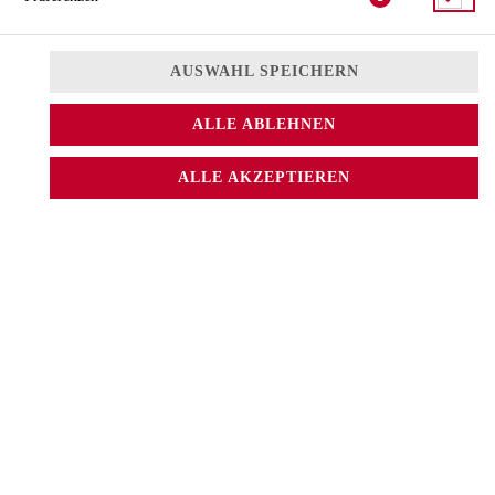
AUSWAHL SPEICHERN
ALLE ABLEHNEN
ALLE AKZEPTIEREN
mit Avocado
4,50 € *
* Die Preise können nach Auswahl des Stores variieren.
© 2026
Sushi CAT.
Impressum
Datenschutz
Datenschutzeinstellungen
Barrierefreiheit
AGB
Lieferdienstsoftware und Webshop von
SIDES