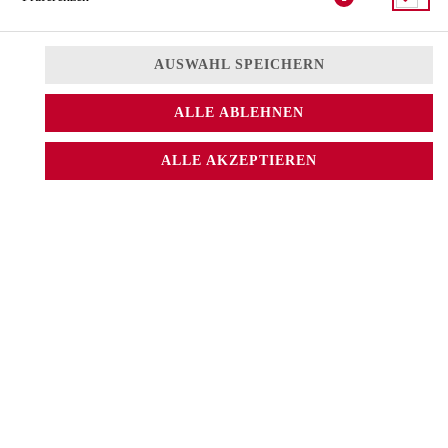
ALKOHOFREIE GETRÄNKE
AUSWAHL SPEICHERN
FRISCH UND GESUND
ALLE ABLEHNEN
ALLE AKZEPTIEREN